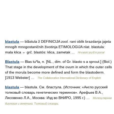
blastula
— blȁstula ž DEFINICIJA zool. rani oblik brazdanja jajeta
mnogih mnogostaničnih životinja ETIMOLOGIJA nlat. blastula:
mala klica ← grč. blastós: klica, zametak …
Hrvatski jezični portal
Blastula
— Blas tu*la, n. [NL., dim. of Gr. blasto s a sprout.] (Biol.)
That stage in the development of the ovum in which the outer cells
of the morula become more defined and form the blastoderm.
[1913 Webster] …
The Collaborative International Dictionary of English
blastula
— blastula. См. бластула. (Источник: «Англо русский
толковый словарь генетических терминов». Арефьев В.А.,
Лисовенко Л.А., Москва: Изд во ВНИРО, 1995 г.) …
Молекулярная
биология и генетика. Толковый словарь.