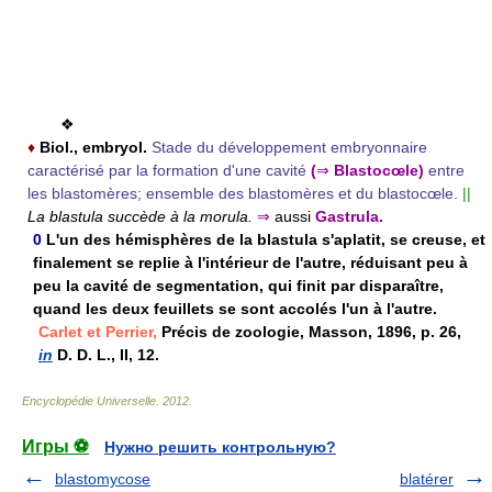
❖
♦
Biol., embryol.
Stade du développement embryonnaire
caractérisé par la formation d'une cavité
(
⇒
Blastocœle)
entre
les blastomères; ensemble des blastomères et du blastocœle.
||
La blastula succède à la morula.
⇒
aussi
Gastrula.
0
L'un des hémisphères de la blastula s'aplatit, se creuse, et
finalement se replie à l'intérieur de l'autre, réduisant peu à
peu la cavité de segmentation, qui finit par disparaître,
quand les deux feuillets se sont accolés l'un à l'autre.
Carlet et Perrier,
Précis de zoologie, Masson, 1896, p. 26,
in
D. D. L., II, 12.
Encyclopédie Universelle
.
2012
.
Игры ⚽
Нужно решить контрольную?
blastomycose
blatérer