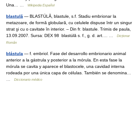
Una… …
Wikipedia Español
blastulă
— BLASTÚLĂ, blastule, s.f. Stadiu embrionar la
metazoare, de formă globulară, cu celulele dispuse într un singur
strat şi cu o cavitate în interior. – Din fr. blastule. Trimis de paula,
13.09.2007. Sursa: DEX 98 blastúlă s. f., g. d. art.… …
Dicționar
Român
blástula
— f. embriol. Fase del desarrollo embrionario animal
anterior a la gástrula y posterior a la mórula. En esta fase la
mórula se cavita y aparece el blastocele, una cavidad interna
rodeada por una única capa de células. También se denomina…
…
Diccionario médico