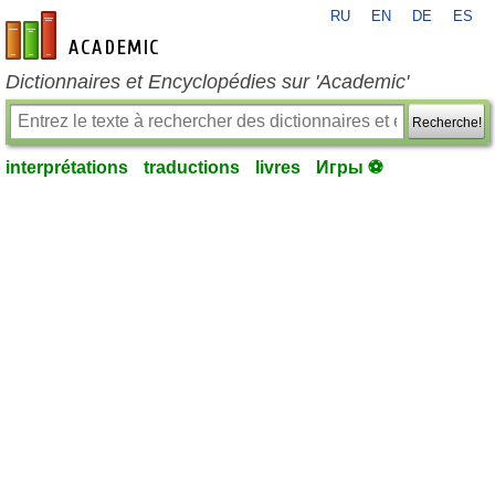
RU
EN
DE
ES
fr-academic.com
Dictionnaires et Encyclopédies sur 'Academic'
Recherche!
interprétations
traductions
livres
Игры ⚽