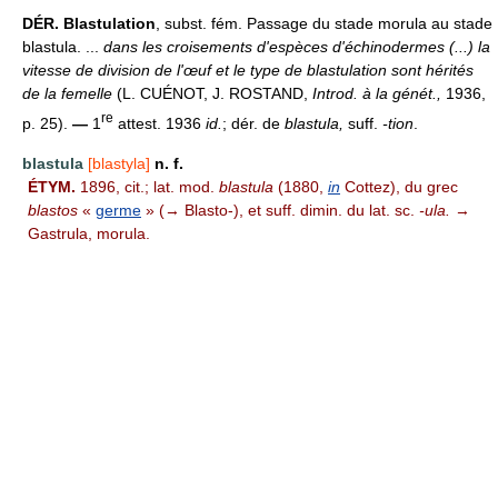
DÉR.
Blastulation
, subst. fém. Passage du stade morula au stade
blastula. ...
dans les croisements d'espèces d'échinodermes (...) la
vitesse de division de l'œuf et le type de blastulation sont hérités
de la femelle
(L. CUÉNOT, J. ROSTAND,
Introd. à la génét.,
1936,
re
p. 25).
—
1
attest. 1936
id.
; dér. de
blastula,
suff.
-tion
.
blastula
[blastyla]
n. f.
ÉTYM.
1896, cit.; lat. mod.
blastula
(1880,
in
Cottez), du grec
blastos
«
germe
» (→ Blasto-), et suff. dimin. du lat. sc.
-ula.
→
Gastrula, morula.