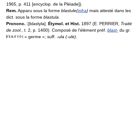
1965, p. 411 [encyclop. de la Pléiade]).
Rem.
Apparu sous la forme
blastule(
infra
)
mais attesté dans les
dict. sous la forme
blastula.
Prononc. :
[blastyla].
Étymol. et Hist.
1897 (E. PERRIER,
Traité
de zool.,
t. 2, p. 1400). Composé de l'élément préf.
blast-
du gr.
« germe »; suff.
-ula (-ule
).