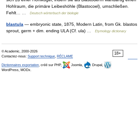
Hohlraum, die primäre Leibeshöhle (Blastocoel), umschließen.
Fehlt… …
Deutsch wörterbuch der biologie
blastula
— embryonic state, 1875, Modern Latin, from Gk. blastos
sprout, germ + dim. ending ULA (Cf. ula) …
Etymology dictionary
© Academic, 2000-2026
18+
Contactez-nous:
Support technique
,
RÉCLAME
Dictionnaires exportation
, créé sur PHP,
Joomla,
Drupal,
WordPress, MODx.