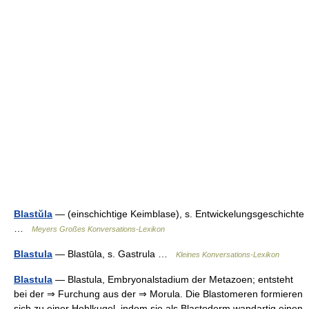
Blastŭla
— (einschichtige Keimblase), s. Entwickelungsgeschichte
…
Meyers Großes Konversations-Lexikon
Blastula
— Blastūla, s. Gastrula …
Kleines Konversations-Lexikon
Blastula
— Blastula, Embryonalstadium der Metazoen; entsteht
bei der ⇒ Furchung aus der ⇒ Morula. Die Blastomeren formieren
sich zu einer Hohlkugel, indem sie als Blastoderm wandartig einen